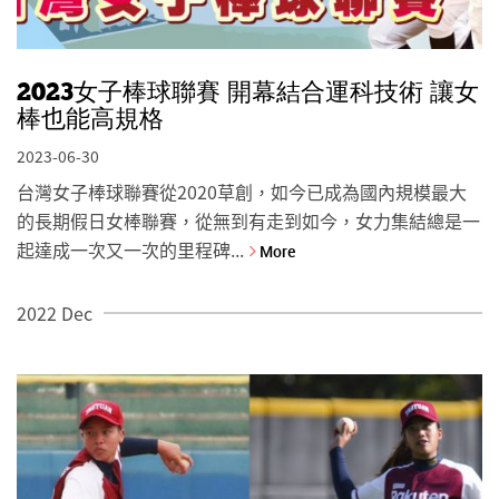
2023女子棒球聯賽 開幕結合運科技術 讓女
棒也能高規格
2023-06-30
台灣女子棒球聯賽從2020草創，如今已成為國內規模最大
的長期假日女棒聯賽，從無到有走到如今，女力集結總是一
起達成一次又一次的里程碑...
More
2022 Dec