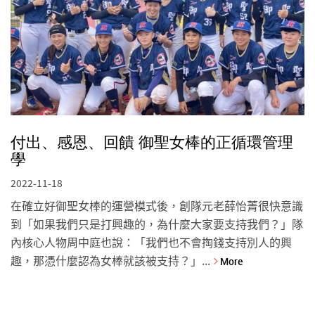
付出、感恩、回饋 御聖女棒的正循環管理
學
2022-11-18
在確立好御聖女棒的運營模式後，創隊元老薛怡菁很快意識
到「如果我們只是打興趣的，為什麼大家要支持我們？」隊
內核心人物周中庭也說：「我們也不會掏錢支持別人的興
趣，那憑什麼認為女棒就該被支持？」...
More