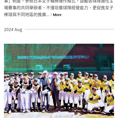
事」制度，參照日本女子職棒運作模式，鼓勵各球隊擔任主
場賽事的共同舉辦者，不僅培養球隊經營能力，更促進女子
棒球與不同地區的推廣...
More
2024 Aug