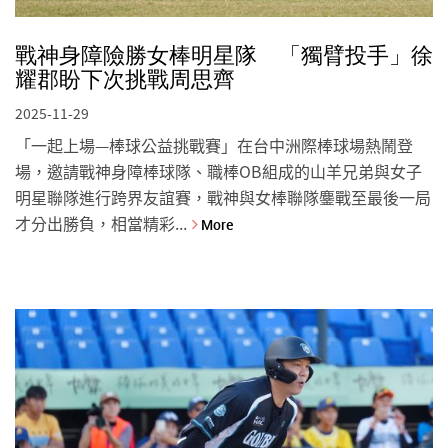
戰神身障險勝女棒明星隊 「獨臂投手」徐
耀郡盼下次挑戰周思齊
2025-11-29
「一起上場—棒球公益挑戰賽」在台中洲際棒球場熱鬧登
場，邀請戰神身障棒球隊、職棒OB組成的山羊兄弟與女子
明星聯隊進行跨界友誼賽，戰神與女棒聯隊鏖戰至最後一局
才分出勝負，相當精彩...
More