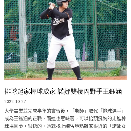
排球起家棒球成家 諾娜雙棲內野手王鈺涵
2022-10-27
大學畢業並完成半年的實習後，「老師」取代「排球選手」
成為王鈺涵的正職，而這也意味著，可以抬頭挺胸的走進棒
球場圓夢，很快的，她就找上練習地點離家很近的「諾娜女