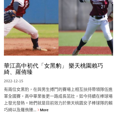
華江高中初代「女黑豹」 樂天桃園賴巧
綺、羅侑臻
2022-12-15
有兩位女黑豹，在與男生搏鬥的賽場上相互扶持帶領隊伍進
軍全國賽，高中畢業後更一路成長茁壯，如今持續在棒球場
上發光發熱。她們就是目前效力於樂天桃園女子棒球隊的賴
巧綺以及羅侑臻...
More