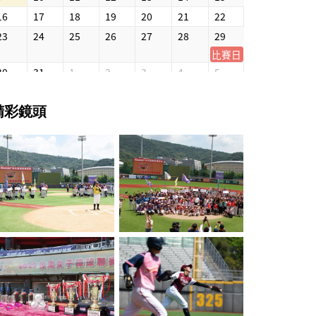
16
17
18
19
20
21
22
23
24
25
26
27
28
29
比賽日
30
31
1
2
3
4
5
比賽日
比賽日
精彩鏡頭