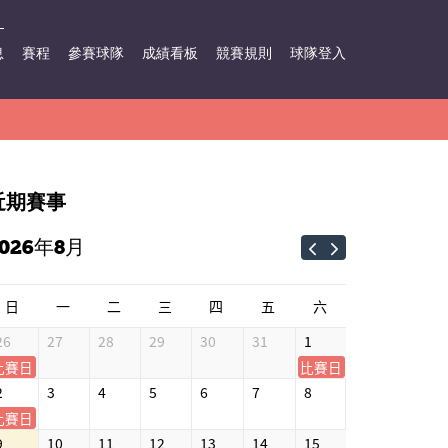
息
賽程
參賽球隊
成績看板
競賽規則
球隊登入
近期賽事
2026年8月
日
一
二
三
四
五
六
26
27
28
29
30
31
1
比賽日
比賽日
2
3
4
5
6
7
8
比賽日
9
10
11
12
13
14
15