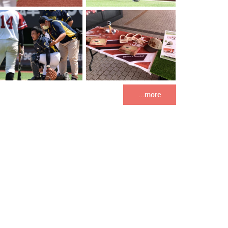
...more