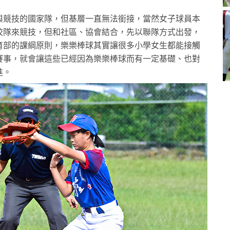
與競技的國家隊，但基層一直無法銜接，當然女子球員本
校隊來競技，但和社區、協會結合，先以聯隊方式出發，
育部的課綱原則，樂樂棒球其實讓很多小學女生都能接觸
賽事，就會讓這些已經因為樂樂棒球而有一定基礎、也對
進。