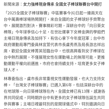
新聞來源：
女力強棒現身傳承 全國女子棒球聯賽台中開打
女力強棒現身傳承 全國女子棒球聯賽台中開打
「2025全國女子棒球聯賽」中區賽事今(6)日起一連兩天在
台中萬壽棒球場熱鬧開打，來自全國的女子棒球好手齊聚台
中，展開激烈對決，賽事精彩可期，深耕台中的「向日葵女
棒隊」今年球季信心十足，在世壯運拿下女棒金牌的學姐們
主場日現身傳承及加持下，有信心拿下今年度冠軍；台中市
政府運動局專門委員林宜萱代表市長盧秀燕及局長游志祥出
席，歡迎全國女棒菁英蒞臨台中，也很高興看到女子棒球在
台中熱烈展開，不僅展現女性在運動場上的無限可能，更推
動運動平權向前邁進，市府也會持續支持，培育更多女子棒
球人才。
林專委指出，盧市長非常重視女性運動發展，也大力支持女
棒。「台灣女子棒球聯賽」已邁入第6年，包括深耕台中的
在地球隊－向日葵棒球隊在內，全國女棒已有13隊，感謝各
界共同促成，同時期許台中有更多的女子棒球隊伍誕生共同
參與賽事；主場日裡最特別的是開球儀式中，特別邀請向日