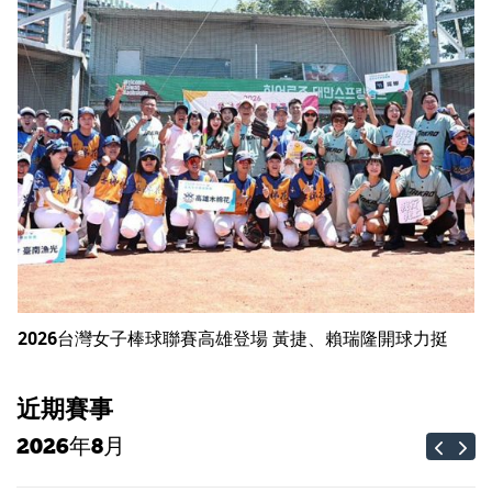
2025台灣女子棒球聯賽閉幕 副總統肯定女棒二十年扎根
成果：台灣的驕傲
近期賽事
2026年8月