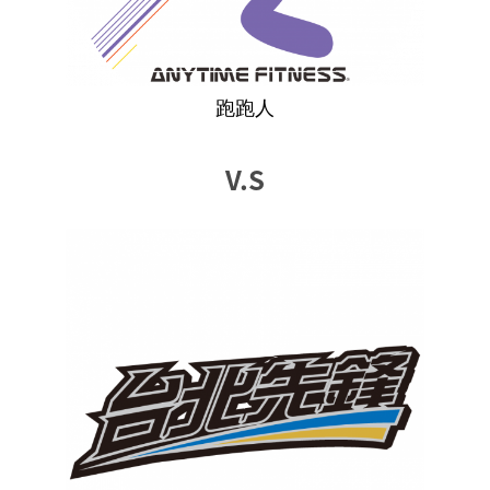
跑跑人
V.S