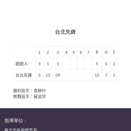
台北先鋒
1
2
3
4
5
6
7
R
H
E
跑跑人
3
1
1
5
5
2
台北先鋒
0
15
0X
15
7
1
勝利投手：韋靜吟
敗戰投手：蘇渝芳
指導單位：
臺北市政府體育局