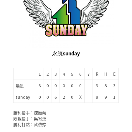
永筑sunday
1
2
3
4
5
6
7
R
H
E
晨星
3
0
0
0
0
0
3
8
3
sunday
0
0
6
2
0
X
8
9
1
勝利投手：陳頎棻
敗戰投手：吳宥臻
勝利打點：蔡依婷