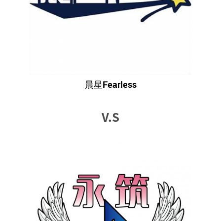
晨星Fearless
V.S