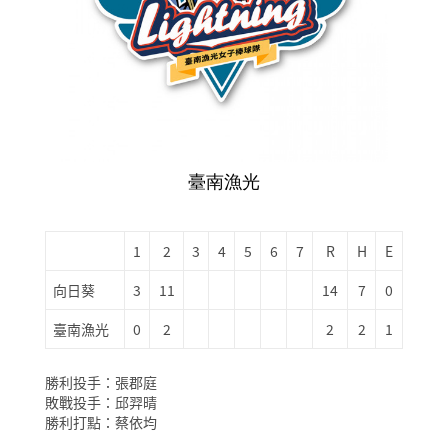
臺南漁光
1
2
3
4
5
6
7
R
H
E
向日葵
3
11
14
7
0
臺南漁光
0
2
2
2
1
勝利投手：張郡庭
敗戰投手：邱羿晴
勝利打點：蔡依均